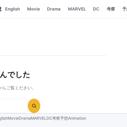
想
English
Movie
Drama
MARVEL
DC
考察
予
んでした
からご覧ください。
検索
glish
Movie
Drama
MARVEL
DC
考察
予想
Animation