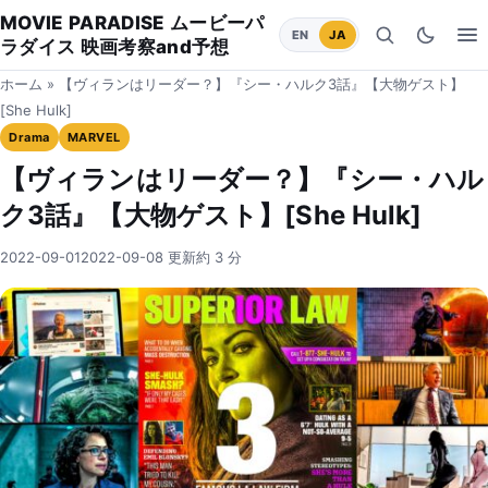
MOVIE PARADISE ムービーパ
EN
JA
検索
ダークモ
メ
ラダイス 映画考察and予想
ホーム
»
【ヴィランはリーダー？】『シー・ハルク3話』【大物ゲスト】
[She Hulk]
Drama
MARVEL
【ヴィランはリーダー？】『シー・ハル
ク3話』【大物ゲスト】[She Hulk]
2022-09-01
2022-09-08 更新
約 3 分