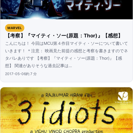
MARVEL
【考察】『マイティ・ソー(原題：Thor)』【感想】
こんにちは！ 今回はMCU第４作目マイティ・ソーについて書いて
いきます！ ＊注意： 映画見た前提の感想と考察を書きますのでネ
タバレありです 【考察】『マイティ・ソー(原題：Thor)』【感
想】 関連がありそうな過去記事は…
2017-05-06
約 7 分