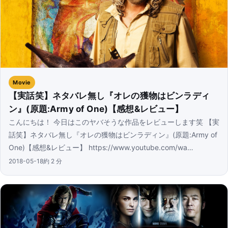
Movie
【実話笑】ネタバレ無し『オレの獲物はビンラディ
ン』(原題:Army of One)【感想&レビュー】
こんにちは！ 今日はこのヤバそうな作品をレビューします笑 【実
話笑】ネタバレ無し『オレの獲物はビンラディン』(原題:Army of
One)【感想&レビュー】 https://www.youtube.com/wa…
2018-05-18
約 2 分