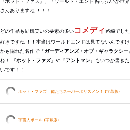
『ホット・ファズ』、『ワールド・エンド 酔っ払いが世界
さんありますね ！！！
コメディ
どの作品も結構笑いの要素の多い
路線でし
好きですね ！！本当はワールドエンドは見てないんですけ
かも隠れた名作で『
ガーディアンズ・オブ・ギャラクシー
ね！ 『
ホット・ファズ
』や『
アントマン
』もいつか書きた
いです！！
ホット・ファズ 俺たちスーパーポリスメン！ (字幕版)
宇宙人ポール (字幕版)