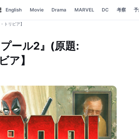
想
English
Movie
Drama
MARVEL
DC
考察
予
感想・トリビア】
ール2』(原題:
リビア】